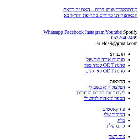
קודם
הקודם
שוויון בבית – האם זה כדאי?
הבא
תפקידנו כהורים בתקופת הקיץ
הבא
Whatsapp
Facebook
Instagram
Youtube
Spotify
052-5402469
arielda9@gmail.com
תוכניות:
תוכנית אדוה לנחשול
סדנת ODT לבתי ספר
סדנת ODT לארגונים
הרצאות:
הצלצול הוא בשבילי
לשבור את תקרת הזכוכית
הספר 'מאדוה לנחשול'
פודקאסטים
הסיפור שלי
בלוג
כתבו עלינו
צור קשר