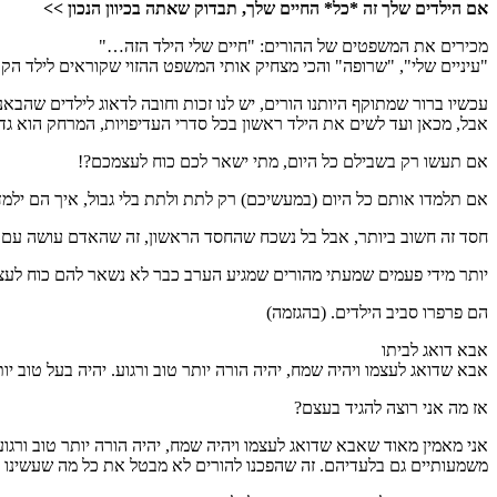
אם הילדים שלך זה *כל* החיים שלך, תבדוק שאתה בכיוון הנכון >>
מכירים את המשפטים של ההורים: "חיים שלי הילד הזה…"
"עיניים שלי", "שרופה" והכי מצחיק אותי המשפט ההזוי שקוראים לילד הק
עכשיו ברור שמתוקף היותנו הורים, יש לנו זכות וחובה לדאוג לילדים שהבאנו
אבל, מכאן ועד לשים את הילד ראשון בכל סדרי העדיפויות, המרחק הוא גדול
אם תעשו רק בשבילם כל היום, מתי ישאר לכם כוח לעצמכם?!
אם תלמדו אותם כל היום (במעשיכם) רק לתת ולתת בלי גבול, איך הם ילמ
חסד זה חשוב ביותר, אבל בל נשכח שהחסד הראשון, זה שהאדם עושה עם 
יותר מידי פעמים שמעתי מהורים שמגיע הערב כבר לא נשאר להם כוח לעצ
הם פרפרו סביב הילדים. (בהגזמה)
אבא דואג לביתו
אבא שדואג לעצמו ויהיה שמח, יהיה הורה יותר טוב ורגוע. יהיה בעל טוב י
אז מה אני רוצה להגיד בעצם?
אני מאמין מאוד שאבא שדואג לעצמו ויהיה שמח, יהיה הורה יותר טוב ורגוע
משמעותיים גם בלעדיהם. זה שהפכנו להורים לא מבטל את כל מה שעשינו 