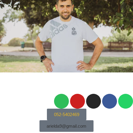
052-5402469
arielda9@gmail.com