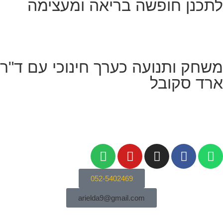
לתכנן חופשה בריאה ומעצימה
משחק ותנועה כערך חינוכי עם ד"ר
ארד סקובל
052-5402469
arielda9@gmail.com