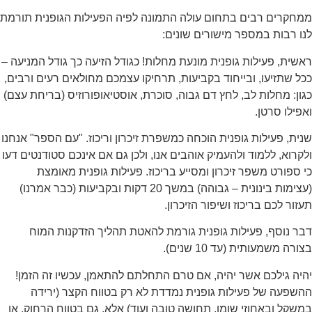
ממחקרים רבים בתחום עולה התמונה לפיה הפעילות הגופנית תורמת
לנו רבות במספר מישורים שונים:
ראשית, פעילות גופנית מונעת מחלות! כגודל הזיעה כך גודל המניעה –
ככל שתזיעו, ובייחוד בקביעות, תרחיקו עצמכם מחולאים רעים ורבים,
כגון: מחלות לב, לחץ דם גבוה, סוכרת, אוסטיאופורוזיס (בריחת עצם)
ואפילו סרטן.
שנית, פעילות גופנית הוכחה כמשפרת זיכרון וריכוז. "עם הספר" אנחנו
ולקרוא, ללמוד ולהעמיק אוהבים אנו, ולכן גם אם אינכם סטודנטים דעו
כי ספורט משפר זיכרון ומסייע בריכוז. פעילות גופנית מאומצת
(עצימות בינונית – גבוהה) במשך 20 דקות ובקביעות (כבר אמרנו)
תעזור לכם בריכוז ושיפור הזיכרון.
דבר נוסף, פעילות גופנית גורמת להאטת תהליך הזדקנות המוח
בצורה משמעותית (עד 10 שנים).
יהיה גילכם אשר יהיה, אם טרם התחלתם להתאמן, עכשיו זה הזמן!
ההשפעה של פעילות גופנית נמדדת לא רק בטווח הקצר (ירידה
במשקל ובאחוזי שומן, תחושה טובה ועוד) אלא, גם בטווח הרחוק. או