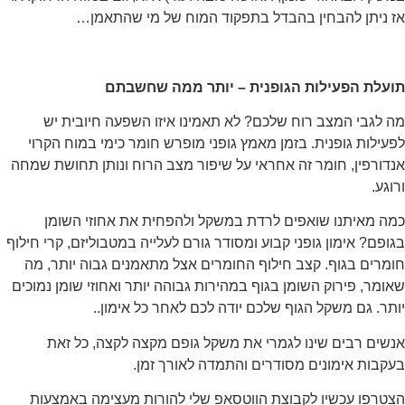
אז ניתן להבחין בהבדל בתפקוד המוח של מי שהתאמן…
תועלת הפעילות הגופנית – יותר ממה שחשבתם
מה לגבי המצב רוח שלכם? לא תאמינו איזו השפעה חיובית יש
לפעילות גופנית. בזמן מאמץ גופני מופרש חומר כימי במוח הקרוי
אנדורפין, חומר זה אחראי על שיפור מצב הרוח ונותן תחושת שמחה
ורוגע.
כמה מאיתנו שואפים לרדת במשקל ולהפחית את אחוזי השומן
בגופם? אימון גופני קבוע ומסודר גורם לעלייה במטבוליזם, קרי חילוף
חומרים בגוף. קצב חילוף החומרים אצל מתאמנים גבוה יותר, מה
שאומר, פירוק השומן בגוף במהירות גבוהה יותר ואחוזי שומן נמוכים
יותר. גם משקל הגוף שלכם יודה לכם לאחר כל אימון..
אנשים רבים שינו לגמרי את משקל גופם מקצה לקצה, כל זאת
בעקבות אימונים מסודרים והתמדה לאורך זמן.
הצטרפו עכשיו לקבוצת הווטסאפ שלי להורות מעצימה באמצעות