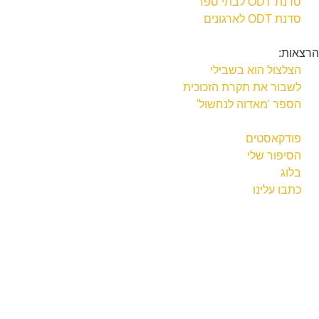
סדנת ODT לבתי ספר
סדנת ODT לארגונים
הרצאות:
הצלצול הוא בשבילי
לשבור את תקרת הזכוכית
הספר 'מאדוה לנחשול'
פודקאסטים
הסיפור שלי
בלוג
כתבו עלינו
צור קשר
הצהרת פרטיות
הצהרת נגישות
תקנון ותנאי שימוש
אפיון. עיצוב. פיתוח: