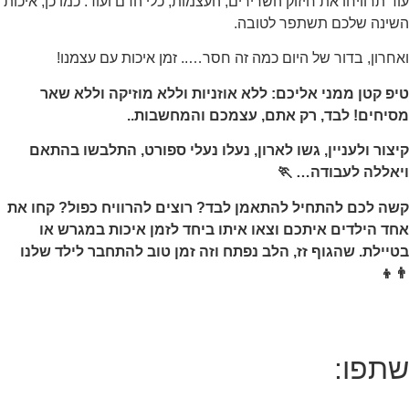
עוד תרוויחו את חיזוק השרירים, העצמות, כלי הדם ועוד. כמו כן, איכות
השינה שלכם תשתפר לטובה.
ואחרון, בדור של היום כמה זה חסר….. זמן איכות עם עצמנו!
טיפ קטן ממני אליכם: ללא אוזניות וללא מוזיקה וללא שאר
מסיחים! לבד, רק אתם, עצמכם והמחשבות..
קיצור ולעניין, גשו לארון, נעלו נעלי ספורט, התלבשו בהתאם
ויאללה לעבודה… 🏃
קשה לכם להתחיל להתאמן לבד? רוצים להרוויח כפול? קחו את
אחד הילדים איתכם וצאו איתו ביחד לזמן איכות במגרש או
בטיילת. שהגוף זז, הלב נפתח וזה זמן טוב להתחבר לילד שלנו
👨‍👦
שתפו: