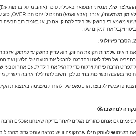
לאימון מ
שינוי משמעותי בחשק של הילד למתוק. אם כן, אז באמת רוב הבעיה היא 
ביטוי ויקבל את המקום שלו.
2. הסבר פיזיולוגי:
אם רואים שלמרות תקופת החיזוק, הוא עדיין בחשק עז למתוק, אז כבר 
בתפריט של הילד לאט ובהדרגה. להרגיל את הטעם של הלשון ואת המנגנו
לתפריט הרבה פירות וירקות כדי להרגיל את הילד לטעם אחר וטבעי ש
חוסר באהבה ובשייכות בחיים. לכן, חשוב לתת לילד אהבה רגשית, מילו
הצטרפו עכשיו לקבוצת הווטסאפ שלי להורות מעצימה באמצעות הקישור>> hat.whatsapp.com/J9YfqZyvAhq8TLjX5ftMz5
____________
נקודה למחשבה🤔
לפעמים גם אנחנו כהורים מגלים לאחר בדיקה שאנחנו אוכלים הרבה מ
אם תשימו❤️ לעומק תגלו שבתקופה זו יש כנראה עומס גדול מהרגיל בחי