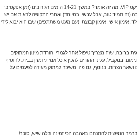
ההמלצה שלי, מנסיוני המפואר באכילת סוכר (אוהב מתוק ברמות על!) ושל כמה מהלקוחות, לקחת במשך שבועיים – שלושה את הילד כפרוייקט VIP. מה זה אומר? במשך 14-21 הימים הקרובים (זמן אפקטיבי
ה שמתובלת ברגישות ובהקשבה (זה תמיד טוב, אבל עכשיו במיוחד) ואחרי התקופה לראות אם יש
. אימון אישי, אימון קבוצתי (עם מעט משתתפים) שבו הוא יבוא לידי
ית ברובה. שזה מצריך טיפול אחר לגמרי: הורדת מינון המתוקים
ם. במקביל, עלינו ההורים להכין אוכל אמיתי ומזין בבית. להוסיף
 ושאר הצרות. בנוסף, גם פה, משיכה למתוק מעידה לפעמים על
ו ברמה הנפשית להתנחם באהבה הכי זמינה וקלה שיש, סוכר!