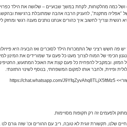
שמעותי), אנחנו (אבא ואמא) נותנים לו יחס חם OVER, סוג של "אפליה מתקנת", להעניק הרבה אהב
רגשית וצריך לחשוב איך כהורים אנחנו נותנים מענה רגשי ומחזק לילד
יש פה חשש רציני של התמכרות הילד לסוכרים ואז הבעיה היא פיזיולוג
ן הכימי של המוח לצרוך מעט כל פעם עד שמורידים את המינון למינימו
ל המזון. ובמקביל להפחית כל פעם קצת את האוכל המתועש, החטיפים
לית ופיזית, ולחבר אותו למקום המשפחתי, בנוסף לשינוי התזונתי.
https://c
תוק ולפעמים זה רק תקופות מסויימות.
ים שלנו, תקשורת זוגית לא טובה, ריב עם ההורים וכו' שזה גורם לנ