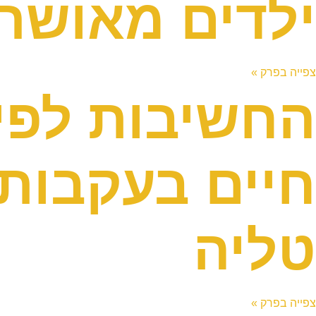
ילדים מאושר
צפייה בפרק »
החשיבות לפית
טליה
צפייה בפרק »