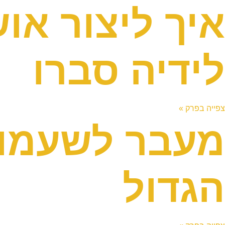
איך ליצור א
לידיה סברו
צפייה בפרק »
מעבר לשעמום
הגדול