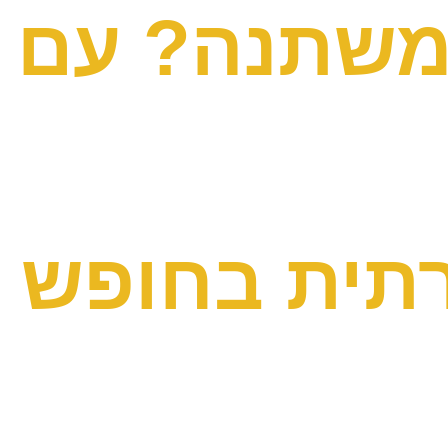
 משתנה? עם
רתית בחופש